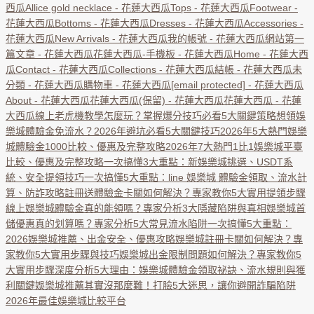
西瓜
Allice gold necklace - 花蓮大西瓜
Tops - 花蓮大西瓜
Footwear -
花蓮大西瓜
Bottoms - 花蓮大西瓜
Dresses - 花蓮大西瓜
Accessories -
花蓮大西瓜
New Arrivals - 花蓮大西瓜
我的帳號 - 花蓮大西瓜
網站第一
篇文章 - 花蓮大西瓜
花蓮大西瓜-手機板 - 花蓮大西瓜
Home - 花蓮大西
瓜
Contact - 花蓮大西瓜
Collections - 花蓮大西瓜
結帳 - 花蓮大西瓜
未
分類 - 花蓮大西瓜
購物車 - 花蓮大西瓜
[email protected]
- 花蓮大西瓜
About - 花蓮大西瓜
花蓮大西瓜(保留) - 花蓮大西瓜
花蓮大西瓜 - 花蓮
大西瓜
線上老虎機教學怎麼玩？掌握爆分技巧必看5大關鍵策略
想領娛
樂城體驗金免流水？2026年避坑必看5大關鍵技巧
2026年5大熱門娛樂
城體驗金1000比較、優惠及完整攻略
2026年7大熱門1比1娛樂城平臺
比較、優惠及完整攻略
一次搞懂3大重點：新娛樂城挑選、USDT系
統、安全提領技巧
一次搞懂5大重點：line 娛樂城 體驗金領取、流水計
算、防詐攻略
註冊送體驗金卡關如何解決？專家教你5大實用提領步驟
線上娛樂城體驗金真的能領嗎？專家分析3大隱藏陷阱與真相
娛樂城首
儲優惠真的划算嗎？專家分析5大常見流水陷阱
一次搞懂5大重點：
2026娛樂城推薦、出金安全、優惠攻略
娛樂城註冊卡關如何解決？專
家教你5大實用步驟與技巧
娛樂城出金限制問題如何解決？專家教你5
大實用步驟
深度分析5大理由：娛樂城體驗金領取祕訣、流水規則與獲
利關鍵
娛樂城推薦其實沒那麼難！打臉5大迷思，讓你避開詐騙陷阱
2026年最佳娛樂城比較平台