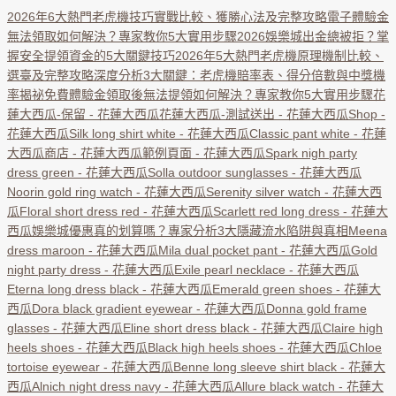
2026年6大熱門老虎機技巧實戰比較、獲勝心法及完整攻略
電子體驗金
無法領取如何解決？專家教你5大實用步驟
2026娛樂城出金總被拒？掌
握安全提領資金的5大關鍵技巧
2026年5大熱門老虎機原理機制比較、
選臺及完整攻略
深度分析3大關鍵：老虎機賠率表、得分倍數與中獎機
率揭祕
免費體驗金領取後無法提領如何解決？專家教你5大實用步驟
花
蓮大西瓜-保留 - 花蓮大西瓜
花蓮大西瓜-測試送出 - 花蓮大西瓜
Shop -
花蓮大西瓜
Silk long shirt white - 花蓮大西瓜
Classic pant white - 花蓮
大西瓜
商店 - 花蓮大西瓜
範例頁面 - 花蓮大西瓜
Spark nigh party
dress green - 花蓮大西瓜
Solla outdoor sunglasses - 花蓮大西瓜
Noorin gold ring watch - 花蓮大西瓜
Serenity silver watch - 花蓮大西
瓜
Floral short dress red - 花蓮大西瓜
Scarlett red long dress - 花蓮大
西瓜
娛樂城優惠真的划算嗎？專家分析3大隱藏流水陷阱與真相
Meena
dress maroon - 花蓮大西瓜
Mila dual pocket pant - 花蓮大西瓜
Gold
night party dress - 花蓮大西瓜
Exile pearl necklace - 花蓮大西瓜
Eterna long dress black - 花蓮大西瓜
Emerald green shoes - 花蓮大
西瓜
Dora black gradient eyewear - 花蓮大西瓜
Donna gold frame
glasses - 花蓮大西瓜
Eline short dress black - 花蓮大西瓜
Claire high
heels shoes - 花蓮大西瓜
Black high heels shoes - 花蓮大西瓜
Chloe
tortoise eyewear - 花蓮大西瓜
Benne long sleeve shirt black - 花蓮大
西瓜
Alnich night dress navy - 花蓮大西瓜
Allure black watch - 花蓮大