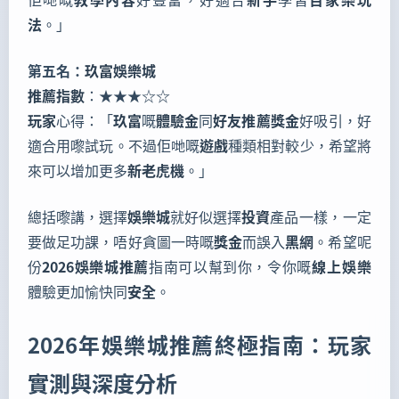
法
。」
第五名：
玖富娛樂城
推薦指數
：★★★☆☆
玩家
心得：「
玖富
嘅
體驗金
同
好友推薦獎金
好吸引，好
適合用嚟試玩。不過佢哋嘅
遊戲
種類相對較少，希望將
來可以增加更多
新老虎機
。」
總括嚟講，選擇
娛樂城
就好似選擇
投資
產品一樣，一定
要做足功課，唔好貪圖一時嘅
獎金
而誤入
黑網
。希望呢
份
2026娛樂城推薦
指南可以幫到你，令你嘅
線上娛樂
體驗更加愉快同
安全
。
2026年娛樂城推薦終極指南：玩家
實測與深度分析