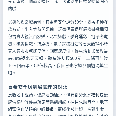
受到重視，啊說到這個，我上次領到生日禮金還蠻開心
的啦。
以錢盈娛樂城為例，其金流安全評分50分，支援多種存
款方式，出入金時間迅速，玩家個資保護嚴密遊戲種類
包含真人視訊百家樂、彩票遊戲、體育
運彩
、電子老虎
機、棋牌對戰、捕魚機、電子競技投注等七大類24小時
真人客服服務態度佳、回應速度快。優惠活動如業界最
高08%返水天天領、邀請好友領500元、二儲再加贈
10%回饋等，CP值極高，我自己也拿過那個邀請獎金
啦。
資金安全與糾紛處理的對比
反觀地下組頭，優惠活動極少，僅有部分退水
福利
或簽
牌價格些許優惠玩家若遇到糾紛，往往求助無門。地下
組頭沒有明確的申訴
管道
，贏錢後被封鎖、拖延出金、