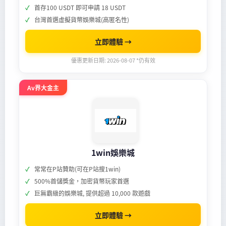
首存100 USDT 即可申請 18 USDT
台灣首選虛擬貨幣娛樂城(高匿名性)
立即體驗 →
優惠更新日期: 2026-08-07 *仍有效
Av界大金主
1win娛樂城
常常在P站贊助(可在P站搜1win)
500%首儲獎金，加密貨幣玩家首選
巨無霸級的娛樂城, 提供超過 10,000 款遊戲
立即體驗 →