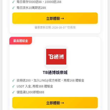
每日首存5000送88，10000送188
每日流水10萬即送288
立即體驗 →
優惠更新日期: 2026-08-07 *仍有效
最高體驗金
TB通博娛樂城
註冊送200，加入LINE@官方帳號，再贈168 體驗金
USDT 入金, 再贈388 體驗金
儲值滿5,000即贈888
立即體驗 →