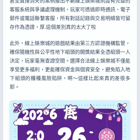
甚至直接消失的案例層出不窮線上娛樂城則設有完整的
客服系統與爭議處理機制，玩家可透過即時通訊、電子
郵件或電話聯繫客服，所有對話記錄與交易明細皆可留
存作為憑證，厚.這個差別真的太大了啦
此外，線上娛樂城的遊戲結果由第三方認證機構監管，
確保隨機性與公平性地下組頭的開獎結果全憑組頭一人
決定，玩家毫無查證空間。選擇合法線上娛樂城不僅能
享受更多福利，更能確保資金與個資安全，避免陷入地
下組頭的種種風險陷阱，啊～這樣比起來真的差很多
耶。