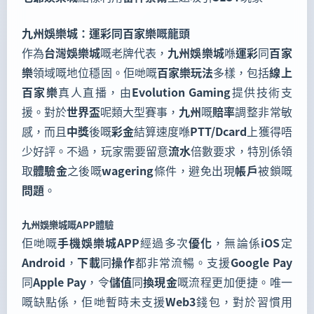
九州娛樂城
：
運彩
同
百家樂
嘅龍頭
作為
台灣娛樂城
嘅老牌代表，
九州娛樂城
喺
運彩
同
百家
樂
領域嘅地位穩固。佢哋嘅
百家樂玩法
多樣，包括
線上
百家樂
真人直播，由
Evolution Gaming
提供技術支
援。對於
世界盃
呢類大型賽事，
九州
嘅
賠率
調整非常敏
感，而且
中獎
後嘅
彩金
結算速度喺
PTT/Dcard
上獲得唔
少好評。不過，玩家需要留意
流水
倍數要求，特別係領
取
體驗金
之後嘅
wagering
條件，避免出現
帳戶
被鎖嘅
問題
。
九州娛樂城
嘅
APP
體驗
佢哋嘅
手機娛樂城APP
經過多次
優化
，無論係
iOS
定
Android
，
下載
同
操作
都非常流暢。支援
Google Pay
同
Apple Pay
，令
儲值
同
換現金
嘅流程更加便捷。唯一
嘅缺點係，佢哋暫時未支援
Web3
錢包，對於習慣用