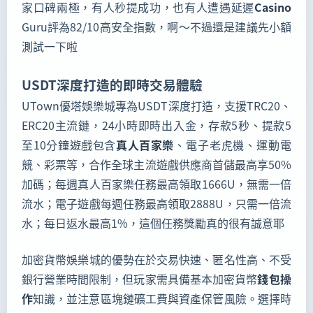
家口碑兩極，有人秒提成功，也有人遭遇延遲
Casino
Guru評為82/10高安全指數，啊～不過還是建議先小額
測試一下啦
USDT深度打造的即時交易體驗
UTown優塔娛樂城專為USDT深度打造，支援TRC20、
ERC20主流鏈，24小時即時出入金，存款5秒、提款5
至10分鐘遊戲包含
真人百家樂
、電子老虎機、運動電
競、彩票等，合作全球主流遊戲供應商首儲最高享50%
加碼；每週真人百家樂任務最高領取1666U，無需一倍
流水；電子遊戲每週任務最高領取2888U，只需一倍流
水；每日返水最高1%，這個任務獎勵真的很有誠意耶
加密貨幣娛樂城的優勢在於交易快速、匿名性高、不受
銀行營業時間限制，但玩家需具備基本加密貨幣
錢包
操
作
知識，並注意區塊鏈礦工費與資產保管風險。選擇時