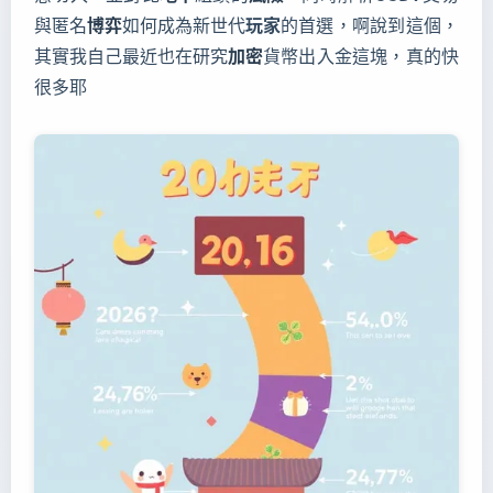
與匿名
博弈
如何成為新世代
玩家
的首選，啊說到這個，
其實我自己最近也在研究
加密
貨幣出入金這塊，真的快
很多耶