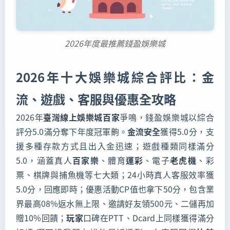
2026年度最推薦錢盈娛樂城
2026年十大娛樂城綜合評比：金
流、遊戲、客服與優惠全攻略
2026年
臺灣
線上娛樂城
百家
爭鳴，錢盈娛樂城以綜合
評分5.0滿分奪下年度冠軍齁。
金流
安全
獲得5.0分，支
援多種存款方式且出入金迅速；遊戲種類同樣滿分
5.0，涵蓋真人
百家樂
、體育
運彩
、電子
老虎機
、彩
票、棋牌與捕魚機等七大類；24小時真人客服效率獲
5.0分，回應即時；優惠活動CP值也拿下50分，包含業
界最高08%返水無上限、邀請好友領500元、二儲再加
贈10%回饋；
玩家
口碑在PTT、Dcard上同樣獲得滿分