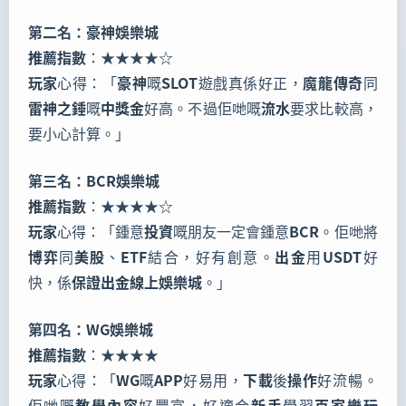
第二名：
豪神娛樂城
推薦指數
：★★★★☆
玩家
心得：「
豪神
嘅
SLOT
遊戲真係好正，
魔龍傳奇
同
雷神之錘
嘅
中獎金
好高。不過佢哋嘅
流水
要求比較高，
要小心計算。」
第三名：
BCR娛樂城
推薦指數
：★★★★☆
玩家
心得：「鍾意
投資
嘅朋友一定會鍾意
BCR
。佢哋將
博弈
同
美股
、
ETF
結合，好有創意。
出金
用
USDT
好
快，係
保證出金線上娛樂城
。」
第四名：
WG娛樂城
推薦指數
：★★★★
玩家
心得：「
WG
嘅
APP
好易用，
下載
後
操作
好流暢。
佢哋嘅
教學
內容
好豐富，好適合
新手
學習
百家樂玩