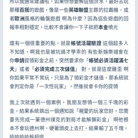
所以我通常建議啦，如果你想要解這個流水，最好去玩
那種
百搭
的遊戲，像是一些
英雄聯盟
主題的拉霸機，或
者
歐洲
風格的輪盤遊戲 啊為什麼？因為這些遊戲的回
報率相對穩定，比較不會讓你一下子就把
本金
噴光
還有一個很重要的點，就是
帳號活躍驗證
這個超多人
不知道，啊我也是被坑過才學乖的 有些新娛樂城會在
你
申請
提領彩金之前，突然要求你「
帳號必須活躍滿七
天
」或者「
必須完成三次儲值
」 對，就是這麼雞歪 啊
你如果平常不常玩，只是為了領彩金才儲值，那系統就
會判定你是「一次性玩家」，然後就會卡你的提領
我上次就遇到一個案例，我朋友想領一個三千塊的彩
金，結果系統跳出一個通知說「親愛的玩家您好，您需
要先完成一筆德州撲克的對局才能解鎖彩金」 啊他根
本不會玩德州啊，硬著頭皮上去打，結果輸了五千塊，
哈哈哈哈幹超慘