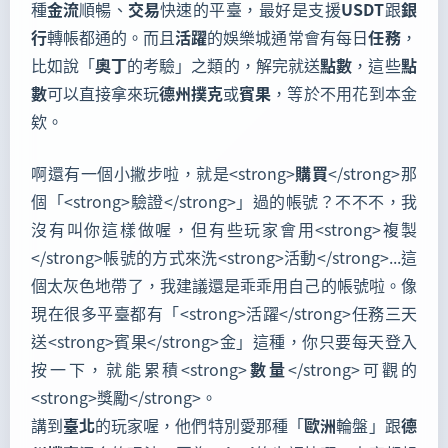
種
金流
順暢、
交易
快速的平臺，最好是支援
USDT
跟
銀
行
轉帳都通的。而且
活躍
的娛樂城通常會有每日
任務
，
比如說「
奧丁
的考驗」之類的，解完就送
點數
，這些
點
數
可以直接拿來玩
德州撲克
或
賓果
，等於不用花到本金
欸。
啊還有一個小撇步啦，就是<strong>
購買
</strong>那
個「<strong>驗證</strong>」過的帳號？不不不，我
沒有叫你這樣做喔，但有些玩家會用<strong>複製
</strong>帳號的方式來洗<strong>活動</strong>...這
個太灰色地帶了，我建議還是乖乖用自己的帳號啦。像
現在很多平臺都有「<strong>活躍</strong>任務三天
送<strong>賓果</strong>金」這種，你只要每天登入
按一下，就能累積<strong>
數量
</strong>可觀的
<strong>獎勵</strong>。
講到
臺北
的玩家喔，他們特別愛那種「
歐洲
輪盤」跟
德