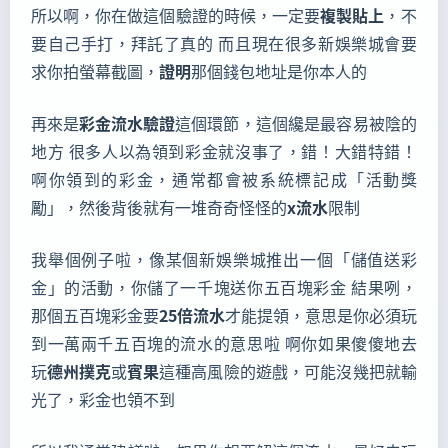
所以啊，你在做這個驗證的時候，一定要
複製貼上
，不
要自己手打，拜託了真的 而且現在很多新娛樂城會要
求你拍螢幕截圖，
證明
那個錢包地址是你本人的
再來是
彩金流水驗證
這個環節，這個纔是最容易被陰的
地方 很多人以為領到彩金就沒事了，錯！大錯特錯！
啊你領到的彩金，通常都會被系統標記成「活動獎
勵」，然後背後就有一堆奇奇怪怪的
x流水
限制
我舉個例子啦，像某個新娛樂城推出一個「儲值送彩
金」的活動，你儲了一千塊送你五百塊彩金 結果咧，
那個五百塊彩金要
25倍流水
才能提領，意思是你必須玩
到一萬兩千五百塊的流水的意思啦 啊你如果傻傻地去
玩
德州撲克
或
賓果
這種高風險的遊戲，可能沒幾把就輸
光了，彩金也領不到