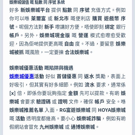
娛樂城儲值
嘅
點數
同
序號
系統
好多
新娛樂城平台
提供
點數
同
序號
充值方式。例如
你可以喺
萊爾富
或
新北市
嘅便利店
購買
遊戲幣
序
號
。呢個方法對
新手
嚟講好方便，唔使即刻
綁定
銀行
帳戶
。另外，
娛樂城現金版
嘅
營運
模式愈嚟愈受歡
迎，因為佢哋提供更高嘅
自由
度。不過，要留意
娛樂
城被抓
嘅風險，一定要揀
合法娛樂城
。
娛樂城優惠活動
嘅陷阱與機遇
娛樂城優惠
活動
好似
首儲優惠
同
返水
獎勵，表面上
好吸引，但其實有好多細節。例如
流水
要求，通常係
[x]
倍，即係你要玩夠指定
金額
先可以提款。有啲
娛
樂城
會要求
驗證碼
或
證明
文件，確保
帳戶
安全。喺
娛樂城推薦名單
入面，
RG富遊娛樂城
同
HOYA娛樂城
嘅
活動
透明度都幾高。要小心
娛樂城詐騙
，例如有啲
假網站會冒充
九州娛樂城
或
通博娛樂城
。