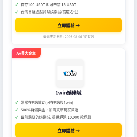
首存100 USDT 即可申請 18 USDT
台灣首選虛擬貨幣娛樂城(高匿名性)
立即體驗 →
優惠更新日期: 2026-08-06 *仍有效
Av界大金主
1win娛樂城
常常在P站贊助(可在P站搜1win)
500%首儲獎金，加密貨幣玩家首選
巨無霸級的娛樂城, 提供超過 10,000 款遊戲
立即體驗 →