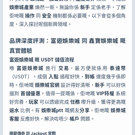
娛樂城產業
煥然一新。無論你係
新手
定係老手，了解
佢哋嘅
操作
同
安全
機制都係必要嘅。以下會從多個角
度，深入探討呢個新興領域。
品牌深度評測：
富遊娛樂城
同
鑫寶娛樂城
嘅
真實體驗
富遊娛樂城
嘅
USDT
儲值流程
喺
富遊娛樂城
進行
交易
，最方便就係用
泰達幣
（USDT）。成個
入點
過程好快，
到帳
速度幾乎係即
時。佢哋嘅
娛樂城官網
設計得好清晰，
新手
可以好快
搵到
首儲優惠
。值得一提嘅係，佢哋嘅
VIP特權
系統
好完善，
玩家
可以透過完成
任務
嚟升級，獲得更高嘅
返水
比例。有
娛樂城ptt
嘅網友
分享
，佢哋嘅
娛樂城
客服
反應好快，解決咗唔少
帳戶
問題。
魔龍傳奇
同
Jackpot
實戰