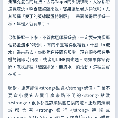
州撲克
混合的玩法，因為
Taipei
的步調快啊，大家都想
速戰速決。啊
臺灣
整體來說，
賓果
還是老少通吃啦，尤
其那種「
奧丁
的
英雄聯盟
特別版」，畫面做得跟手遊一
樣，年輕人就買單了。
最後提醒一下啦，不管你選哪種遊戲，一定要先搞懂那
個
彩金流水
的規則。有的平臺寫得很複雜，什麼「
x流
水
」乘來乘去，你乾脆直接問客服啦！現在很多都有
手
機
簡訊
即時回覆，或者用
LINE
問也通。啊如果你懶得
問，就找那種「
驗證
即領、無流水」的活動，這種最實
在啦～
喔對，還有那個<strong>點數</strong>儲值，千萬不
要貪小便宜去買什麼來路不明的<strong>點數
</strong>，很多都是詐騙集團在搞的啦。正規的娛樂
城都會有<strong>銀行</strong>轉帳或
<strong>USDT</strong>交易，你直接<strong>購買